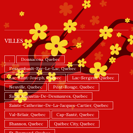
VILLES
,
Donnacona, Quebec
Fossambault-Sur-Le-Lac, Quebec
Lac-Saint-Joseph, Quebec
Lac-Sergent, Quebec
Neuville, Quebec
Pont-Rouge, Quebec
Saint-Augustin-De-Desmaures, Quebec
Sainte-Catherine-De-La-Jacques-Cartier, Quebec
Val-Bélair, Quebec
Cap-Santé, Quebec
Shannon, Quebec
Québec City, Quebec
St-Raymond, Quebec