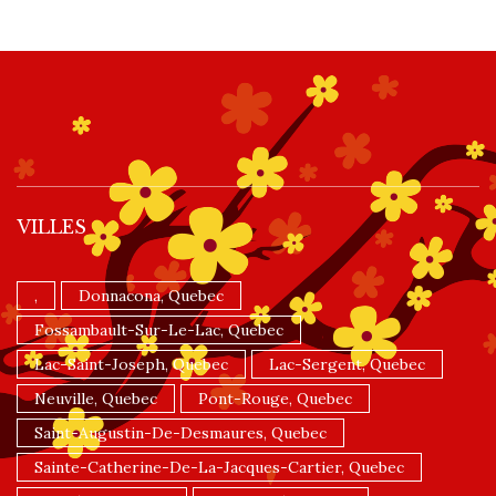
VILLES
,
Donnacona, Quebec
Fossambault-Sur-Le-Lac, Quebec
Lac-Saint-Joseph, Quebec
Lac-Sergent, Quebec
Neuville, Quebec
Pont-Rouge, Quebec
Saint-Augustin-De-Desmaures, Quebec
Sainte-Catherine-De-La-Jacques-Cartier, Quebec