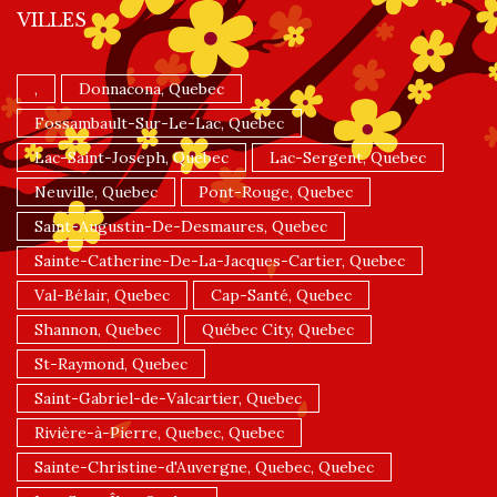
VILLES
,
Donnacona, Quebec
Fossambault-Sur-Le-Lac, Quebec
Lac-Saint-Joseph, Quebec
Lac-Sergent, Quebec
Neuville, Quebec
Pont-Rouge, Quebec
Saint-Augustin-De-Desmaures, Quebec
Sainte-Catherine-De-La-Jacques-Cartier, Quebec
Val-Bélair, Quebec
Cap-Santé, Quebec
Shannon, Quebec
Québec City, Quebec
St-Raymond, Quebec
Saint-Gabriel-de-Valcartier, Quebec
Rivière-à-Pierre, Quebec, Quebec
Sainte-Christine-d'Auvergne, Quebec, Quebec