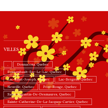
VILLES
,
Donnacona, Quebec
Fossambault-Sur-Le-Lac, Quebec
Lac-Saint-Joseph, Quebec
Lac-Sergent, Quebec
Neuville, Quebec
Pont-Rouge, Quebec
Saint-Augustin-De-Desmaures, Quebec
Sainte-Catherine-De-La-Jacques-Cartier, Quebec